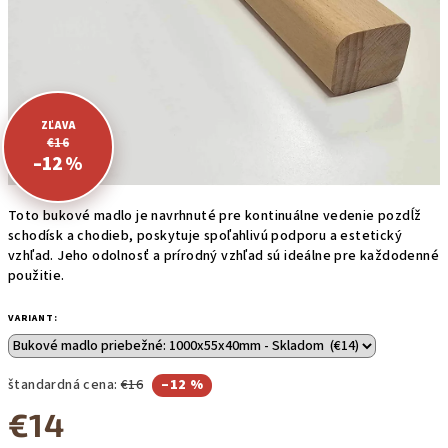
€16
–12 %
Toto bukové madlo je navrhnuté pre kontinuálne vedenie pozdĺž
schodísk a chodieb, poskytuje spoľahlivú podporu a estetický
vzhľad. Jeho odolnosť a prírodný vzhľad sú ideálne pre každodenné
použitie.
VARIANT:
štandardná cena:
€16
–12 %
€14