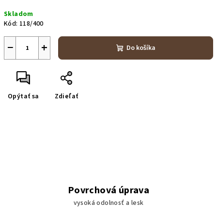
Jednotková
Skladom
cena:
Kód:
118/400
−
+
Do košíka
Opýtať sa
Zdieľať
Povrchová úprava
vysoká odolnosť a lesk