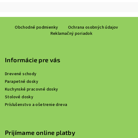
Z
Obchodné podmienky
Ochrana osobných údajov
á
Reklamačný poriadok
p
ä
t
Informácie pre vás
i
e
Drevené schody
Parapetné dosky
Kuchynské pracovné dosky
Stolové dosky
Príslušenstvo a ošetrenie dreva
Prijímame online platby