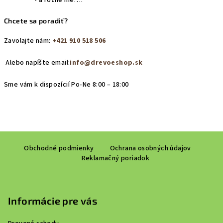
- a rôzne iné….
Chcete sa poradiť?
Zavolajte nám:
+421 910 518 506
Alebo napíšte email:
info@drevoeshop.sk
Sme vám k dispozícií Po-Ne 8:00 – 18:00
Z
Obchodné podmienky
Ochrana osobných údajov
á
Reklamačný poriadok
p
ä
t
Informácie pre vás
i
e