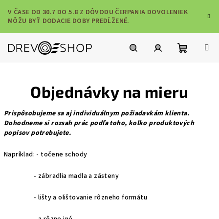
Prejsť
V ČASE OD 30.7 DO 5.8 Z DÔVODU ČERPANIA DOVOLENIEK
na
MÔŽU BYŤ DODACIE DOBY PREDĹŽENÉ.
obsah
Nákupn
Hľadať
Prihlásenie
Objednávky na mieru
košík
Prispôsobujeme sa aj individuálnym požiadavkám klienta.
Dohodneme si rozsah prác podľa toho, koľko produktových
popisov potrebujete.
Napríklad: - točene schody
- zábradlia madla a zásteny
- lišty a olištovanie rôzneho formátu