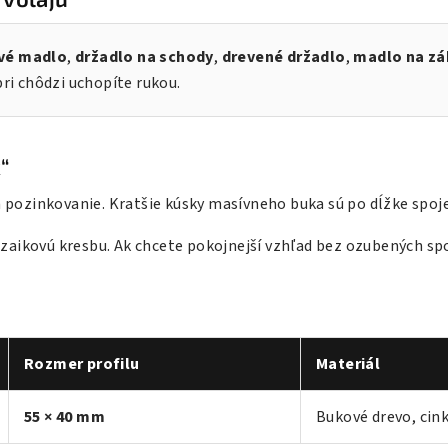
vé madlo
,
držadlo na schody
,
drevené držadlo
,
madlo na zá
pri chôdzi uchopíte rukou.
“
á pozinkovanie. Kratšie kúsky masívneho buka sú po dĺžke sp
ozaikovú kresbu. Ak chcete pokojnejší vzhľad bez ozubených spo
Rozmer profilu
Materiál
55 × 40 mm
Bukové drevo, cin