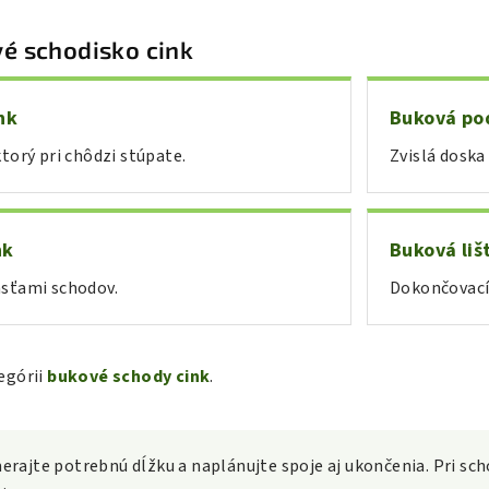
vé schodisko cink
nk
Buková po
torý pri chôdzi stúpate.
Zvislá dosk
nk
Buková liš
sťami schodov.
Dokončovací 
tegórii
bukové schody cink
.
rajte potrebnú dĺžku a naplánujte spoje aj ukončenia. Pri s