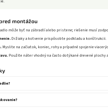
ie.
ť pred montážou
dlo môže byť na zábradlí alebo pri stene; riešenie musí zodp
nenie.
Držiaky a kotvenie prispôsobte podkladu a konštrukcii.
.
Myslite na začiatok, koniec, rohy a prípadné spojenie viacerý
ravu.
Použite náter vhodný na často dotýkané drevené plochy a
ky
adlie?
nkovanie?