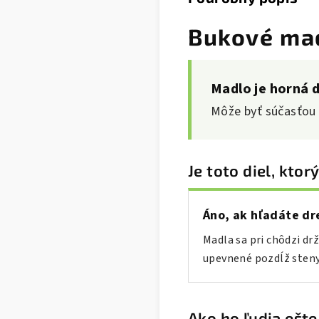
Bukové madl
Madlo je horná 
Môže byť súčasťou z
Je toto diel, ktor
Áno, ak hľadáte dr
Madla sa pri chôdzi dr
upevnené pozdĺž steny
Ako ho ľudia ešte