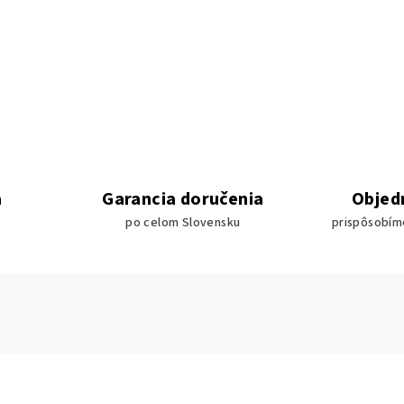
a
Garancia doručenia
Objed
po celom Slovensku
prispôsobím