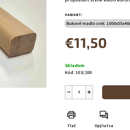
VARIANT:
€11,50
Jednotková
cena:
Skladom
Kód:
103/200
−
+
Tlač
Opýtať sa