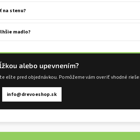
ť na stenu?
lhšie madlo?
í dĺžkou alebo upevnením?
jte ešte pred objednávkou. Pomôžeme vám overiť vhodné rieše
info@drevoeshop.sk