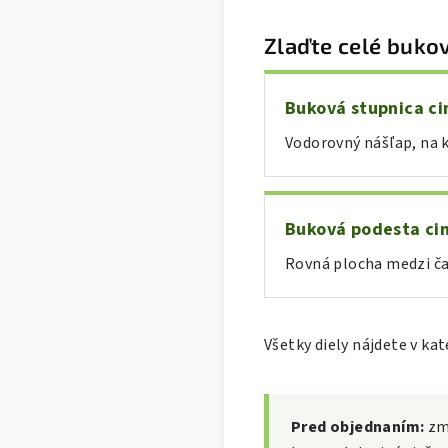
Zlaďte celé buko
Buková stupnica ci
Vodorovný nášľap, na k
Buková podesta ci
Rovná plocha medzi ča
Všetky diely nájdete v ka
Pred objednaním:
zme