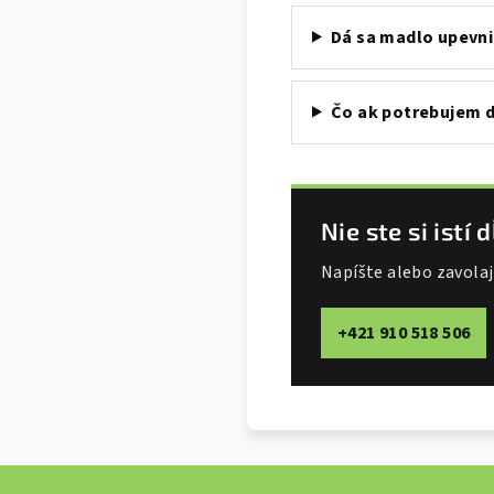
Dá sa madlo upevni
Čo ak potrebujem d
Nie ste si ist
Napíšte alebo zavola
+421 910 518 506