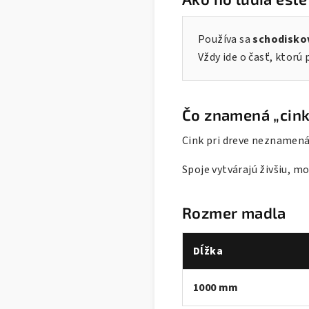
Používa sa
schodisko
Vždy ide o časť, ktorú 
Čo znamená „cink
Cink pri dreve neznamen
Spoje vytvárajú živšiu, m
Rozmer madla
Dĺžka
1000 mm