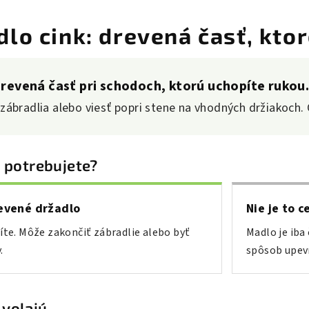
o cink: drevená časť, ktor
drevená časť pri schodoch, ktorú uchopíte rukou
ábradlia alebo viesť popri stene na vhodných držiakoch. 
ý potrebujete?
evené držadlo
Nie je to c
žíte. Môže zakončiť zábradlie alebo byť
Madlo je iba
.
spôsob upevn
 volajú