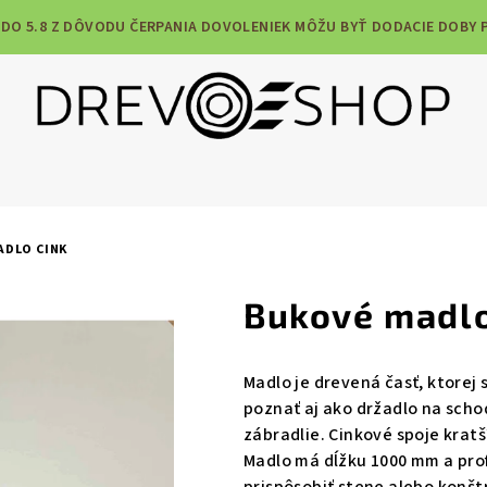
7 DO 5.8 Z DÔVODU ČERPANIA DOVOLENIEK MÔŽU BYŤ DODACIE DOBY 
ADLO CINK
Bukové madlo
Madlo je drevená časť, ktorej 
poznať aj ako držadlo na sch
zábradlie. Cinkové spoje kratš
Madlo má dĺžku 1000 mm a prof
prispôsobiť stene alebo konštr