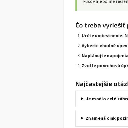
kusov alebo iné riešen
Čo treba vyrieši
Určte umiestnenie.
Ma
Vyberte vhodné upev
Naplánujte napojenia
Zvoľte povrchovú úp
Najčastejšie otáz
Je madlo celé zábr
Znamená cink pozi