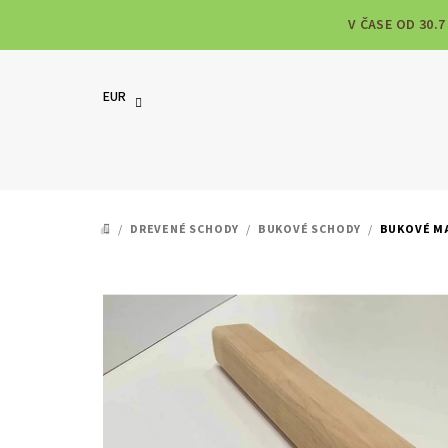
Prejsť
V ČASE OD 30.
na
obsah
EUR
/
DREVENÉ SCHODY
/
BUKOVÉ SCHODY
/
BUKOVÉ M
DOMOV