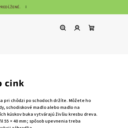
PREDĹŽENÉ.
Hľadať
Prihlásenie
Nákupný
košík
 cink
sa pri chôdzi po schodoch držíte. Môžete ho
ody, schodiskové madlo alebo madlo na
ích kúskov buka vytvárajú živšiu kresbu dreva.
il 55 × 40 mm; spôsob upevnenia treba
ukcii zábradlia.